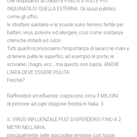
che respiriamo al chiuso è FINO A 5 VOLTE PIU’
INQUINATA DI QUELLA ESTERNA. Gli spazi pubblici,
come gli uffici,
le strutture sanitarie e le scuole sono terreno fertile per
batteri, virus, polvere ed allergeni, così come sostanze
chimiche irritanti ed odori.
Tutti quanti riconosciamo l’importanza di lavarci le mani e
di tenere pulite le superfici, ad esempio le porte, le
scrivanie, i bagni, ecc.; ma questo non basta. ANCHE
L’ARIA DEVE ESSERE PULITA.
Perchè?
Raffreddori ed influenze colpiscono circa 3 MILIONI
di persone ad ogni stagione fredda in Italia. 3
IL VIRUS INFLUENZALE PUO’ DISPERDERSI FINO A 2
METRI NELL’ARIA,
principalmente nelle goccioline emesse con tosse,