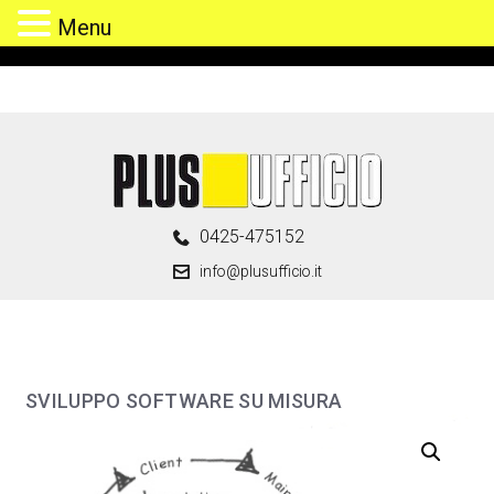
Menu
Skip
to
content
0425-475152
info@plusufficio.it
SVILUPPO SOFTWARE SU MISURA