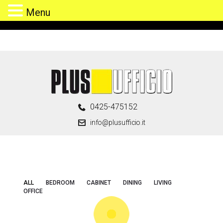
Menu
Skip
to
content
0425-475152
info@plusufficio.it
ALL
BEDROOM
CABINET
DINING
LIVING
OFFICE