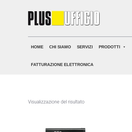
Skip
to
content
HOME
CHI SIAMO
SERVIZI
PRODOTTI
FATTURAZIONE ELETTRONICA
Visualizzazione del risultato