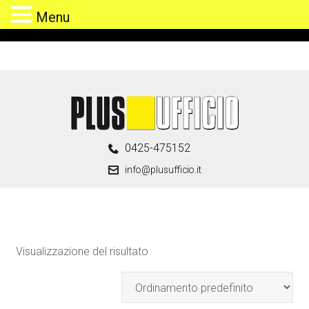
Menu
Skip
to
content
0425-475152
info@plusufficio.it
Visualizzazione del risultato