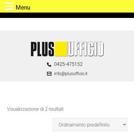
Menu
Skip
to
content
0425-475152
info@plusufficio.it
Visualizzazione di 2 risultati