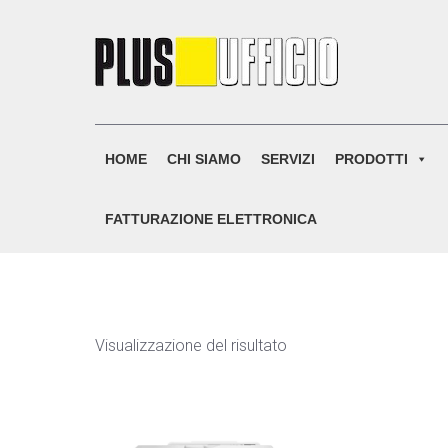
Skip
to
content
HOME
CHI SIAMO
SERVIZI
PRODOTTI
FATTURAZIONE ELETTRONICA
Visualizzazione del risultato