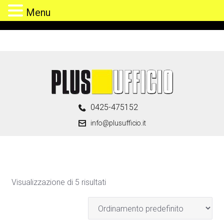
Menu
Skip
to
content
0425-475152
info@plusufficio.it
Visualizzazione di 5 risultati