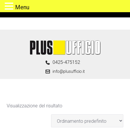
Menu
Skip
to
content
0425-475152
info@plusufficio.it
Visualizzazione del risultato