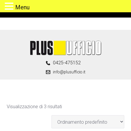
Menu
Skip
to
content
0425-475152
info@plusufficio.it
Visualizzazione di 3 risultati