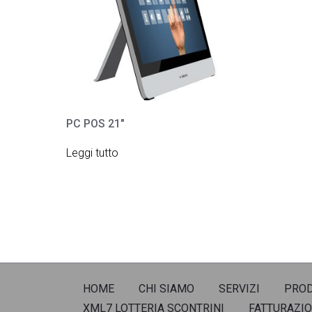
PC POS 21″
Leggi tutto
HOME
CHI SIAMO
SERVIZI
PROD
XML7 LOTTERIA SCONTRINI
FATTURAZIO