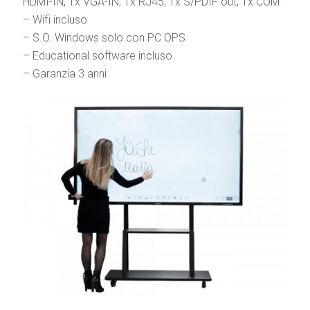
HDMI-IN, 1x VGA-IN, 1x RJ45, 1x S/PDIF out, 1x COM
– Wifi incluso
– S.O. Windows solo con PC OPS
– Educational software incluso
– Garanzia 3 anni